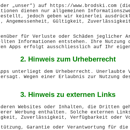
oder „unser“) auf https://www.brodski.com (di
ationen dienen nur allgemeinen Informationszw
gestellt, jedoch geben wir keinerlei ausdrück
t, Angemessenheit, Gültigkeit, Zuverlässigkei
genüber für Verluste oder Schäden jeglicher A
ellten Informationen entstehen. Ihre Nutzung 
den Apps erfolgt ausschliesslich auf Ihr eige
2. Hinweis zum Urheberrecht
Apps unterliegt dem Urheberrecht. Unerlaubte 
tersagt. Wegen einer Erlaubnis zur Nutzung de
3. Hinweis zu externen Links
nderen Websites oder Inhalten, die Dritten ge
derer Werbung enthalten. Solche externen Link
igkeit, Zuverlässigkeit, Verfügbarkeit oder V
stützung, Garantie oder Verantwortung für die